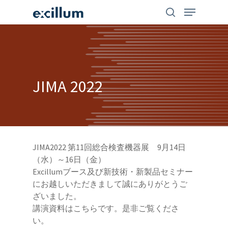
Skip
search
Menu
to
main
content
JIMA
2022
JIMA2022 第11回総合検査機器展 9月14日
（水）～16日（金）
Excillumブース及び新技術・新製品セミナー
にお越しいただきまして誠にありがとうご
ざいました。
講演資料はこちらです。是非ご覧くださ
い。