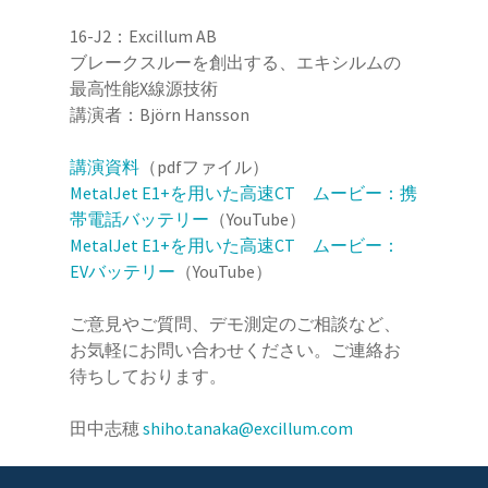
16-J2：Excillum AB
ブレークスルーを創出する、エキシルムの
最高性能X線源技術
講演者：Björn Hansson
講演資料
（pdfファイル）
MetalJet E1+を用いた高速CT ムービー：携
帯電話バッテリー
（YouTube）
MetalJet E1+を用いた高速CT ムービー：
EVバッテリー
（YouTube）
ご意見やご質問、デモ測定のご相談など、
お気軽にお問い合わせください。ご連絡お
待ちしております。
田中志穂
shiho.tanaka@excillum.com