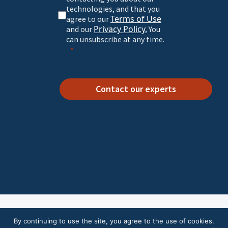
technologies, and that you
Terms of Use
agree to our
Privacy Policy.
and our
You
can unsubscribe at any time.
Contact our experts
© 2026 Excillum.
Terms of Use
|
Privacy Policy
|
By continuing to use the site, you agree to the use of cookies.
Whistleblower Policy